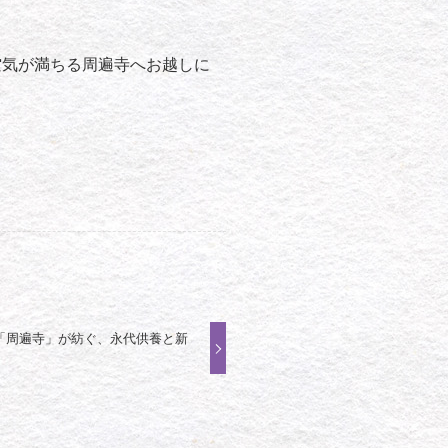
空気が満ちる周遍寺へお越しに
「周遍寺」が紡ぐ、永代供養と新