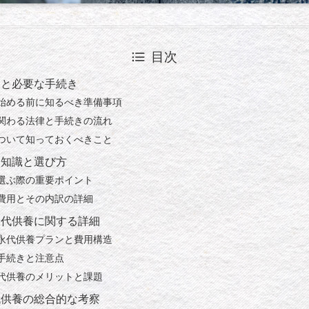
目次
本と必要な手続き
始める前に知るべき準備事項
関わる法律と手続きの流れ
ついて知っておくべきこと
礎知識と選び方
選ぶ際の重要ポイント
費用とその内訳の詳細
永代供養に関する詳細
永代供養プランと費用構造
手続きと注意点
代供養のメリットと課題
代供養の総合的な考察