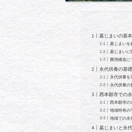
墓じまいの基
墓じまいを
墓じまいに
費用構造に
永代供養の基
永代供養を
永代供養の
西本願寺での
西本願寺の
地域特有の
地域での永
墓じまいと永