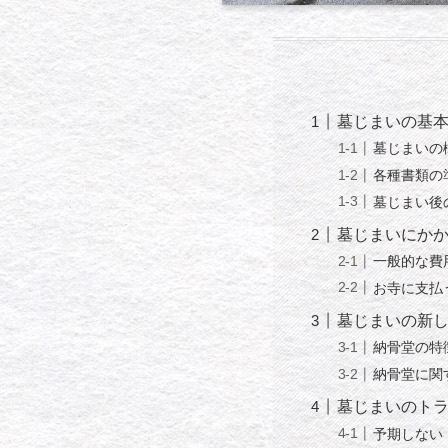
墓じまいの基
墓じまいの
各種書類の
墓じまい後
墓じまいにか
一般的な費
お寺に支払
墓じまいの新
納骨堂の特
納骨堂に関
墓じまいのト
予期しない