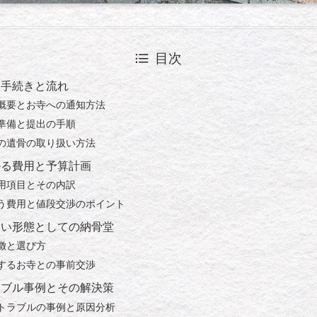
目次
本手続きと流れ
概要とお寺への通知方法
準備と提出の手順
の遺骨の取り扱い方法
かる費用と予算計画
用項目とその内訳
う費用と値段交渉のポイント
しい形態としての納骨堂
徴と選び方
するお寺との事前交渉
ラブル事例とその解決策
トラブルの事例と原因分析