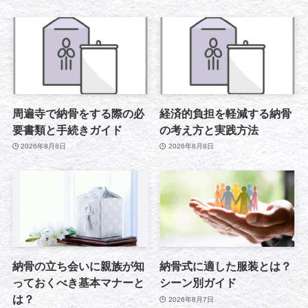
周遍寺で納骨をする際の必
経済的負担を軽減する納骨
要書類と手続きガイド
の考え方と実践方法
2026年8月8日
2026年8月8日
納骨の立ち会いに親族が知
納骨式に適した服装とは？
っておくべき基本マナーと
シーン別ガイド
は？
2026年8月7日