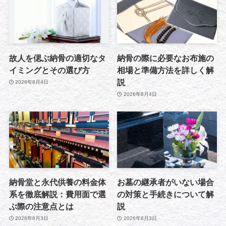
故人を偲ぶ納骨の適切なタ
納骨の際に必要なお布施の
イミングとその選び方
相場と準備方法を詳しく解
説
2026年8月4日
2026年8月4日
納骨堂と永代供養の料金体
お墓の継承者がいない場合
系を徹底解説：費用面で選
の対策と手続きについて解
ぶ際の注意点とは
説
2026年8月3日
2026年8月3日