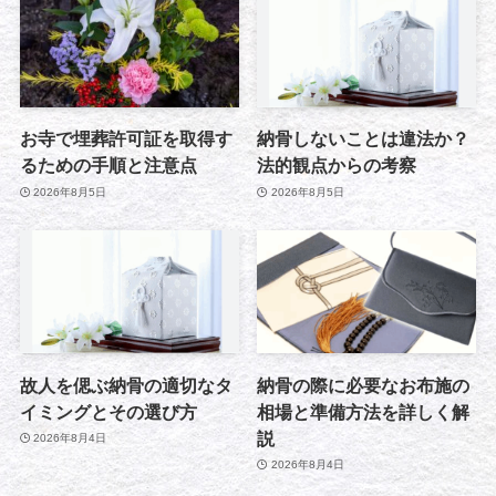
お寺で埋葬許可証を取得す
納骨しないことは違法か？
るための手順と注意点
法的観点からの考察
2026年8月5日
2026年8月5日
故人を偲ぶ納骨の適切なタ
納骨の際に必要なお布施の
イミングとその選び方
相場と準備方法を詳しく解
説
2026年8月4日
2026年8月4日