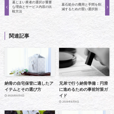
墓じまい業者の選択が重要
墓石処分の費用と手間を削
な理由とサービス内容の比
減するための賢い選択肢
較方法
関連記事
納骨の自宅保管に適したア
兄弟で行う納骨準備：円滑
イテムとその選び方
に進めるための事前対策ガ
イド
2026年8月6日
2026年8月6日