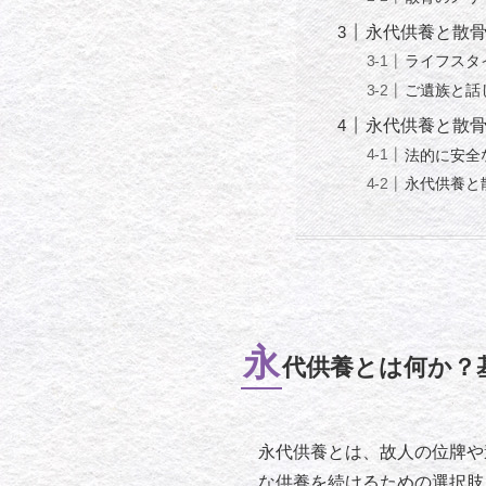
永代供養と散
ライフスタ
ご遺族と話
永代供養と散
法的に安全
永代供養と
永
代供養とは何か？
永代供養とは、故人の位牌や
な供養を続けるための選択肢