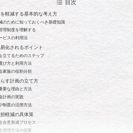
目次
担を軽減する基本的な考え方
減のために知っておくべき基礎知識
管理制度を理解する
ービスの利用法
簡易化されるポイント
を立てるためのステップ
選び方と利用方法
る家族の役割分担
減らす計画の立て方
重要な理由と方法
金計画の実践
や制度の活用方法
負担軽減の具体策
る合意形成プロセス
る管理方法の提案