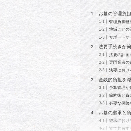
お墓の管理負
管理負担軽
地域ごとの
サポートサ
法要手続きが
法要の計画
専門業者の
法要におけ
金銭的負担を
予算管理が
節約術と資
必要な保険
お墓の継承と
継承におけ
皆で共有す