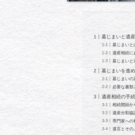
墓じまいと遺
墓じまいと
遺産相続に
墓じまいと
墓じまいを進
墓じまいの
必要な書類
遺産相続の手
相続開始か
遺産分割協
専門家への
遺言とその