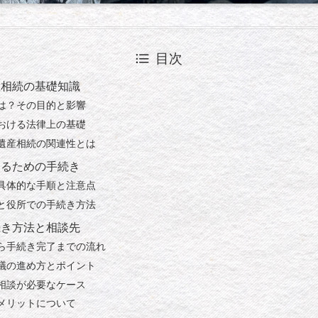
目次
産相続の基礎知識
は？その目的と影響
おける法律上の基礎
遺産相続の関連性とは
めるための手続き
具体的な手順と注意点
と役所での手続き方法
続き方法と相談先
ら手続き完了までの流れ
議の進め方とポイント
相談が必要なケース
メリットについて