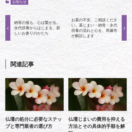
お知らせ
お墓の不安、ご相談くださ
納骨の後も、心は繋がる。
い。墓じまい・納骨・永代
永代供養からはじまる、新
供養の流れと心を、周遍寺
しいお参りのかたち
が解説します
関連記事
仏壇の処分に必要なステッ
仏壇じまいの費用を抑える
プと専門業者の選び方
方法とその具体的手順を解