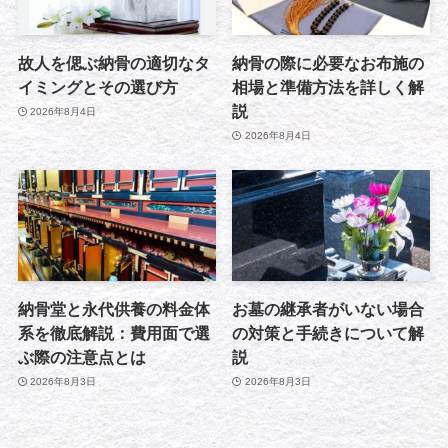
故人を偲ぶ納骨の適切なタ
納骨の際に必要なお布施の
イミングとその選び方
相場と準備方法を詳しく解
説
2026年8月4日
2026年8月4日
納骨堂と永代供養の料金体
お墓の継承者がいない場合
系を徹底解説：費用面で選
の対策と手続きについて解
ぶ際の注意点とは
説
2026年8月3日
2026年8月3日