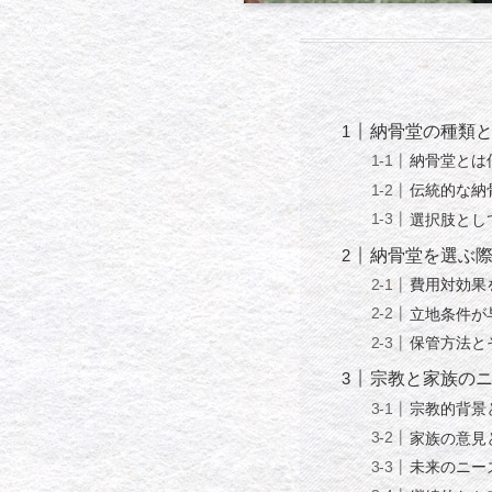
納骨堂の種類
納骨堂とは
伝統的な納
選択肢とし
納骨堂を選ぶ
費用対効果
立地条件が
保管方法と
宗教と家族の
宗教的背景
家族の意見
未来のニー