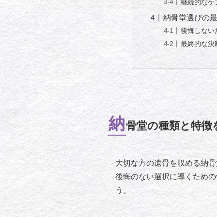
継続的なケ
納骨堂選びの
後悔しない
最終的な決
納
骨堂の種類と特徴
大切な方の遺骨を収める納骨
後悔のない選択に導くための
う。