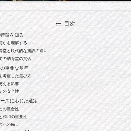
目次
と特徴を知る
何かを理解する
骨堂と現代的な施設の違い
ての納骨堂の賛否
際の重要な基準
を考慮した選び方
与える影響
その安全性
ニーズに応じた選定
との整合性
と調和の重要性
ズへの備え