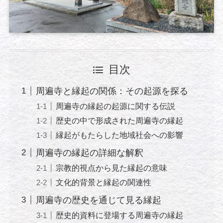
目次
周遍寺と縁起の関係：その起源を探る
周遍寺の縁起の起源に関する伝説
歴史の中で形成された周遍寺の縁起
縁起がもたらした地域社会への影響
周遍寺の縁起の詳細な解釈
宗教的視点から見た縁起の意味
文化的背景と縁起の関連性
周遍寺の歴史を通じて見る縁起
歴史的資料に登場する周遍寺の縁起