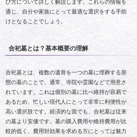
び方について詳しく解説します。これらの情報を
通じ、自分や家族にとって最適な選択をする手助
けとなることでしょう。
合祀墓とは？基本概要の理解
合祀墓とは、複数の遺骨を一つの墓に埋葬する形
態の墓のことで、通常、寺院や霊園などで用意さ
れています。これは個別の墓に比べ維持が容易で
あるため、忙しい現代人にとって非常に利便性が
高い選択肢です。経済的な面でも、合祀墓は従来
の墓より安価です。墓の購入費用や維持費用が比
較的低く、費用対効果を求める方にとっては魅力