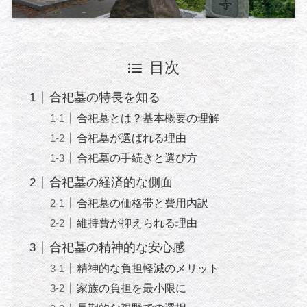
目次
合祀墓の特長を知る
合祀墓とは？基本概要の理解
合祀墓が選ばれる理由
合祀墓の手続きと選び方
合祀墓の経済的な側面
合祀墓の価格帯と費用内訳
維持費が抑えられる理由
合祀墓の精神的な安心感
精神的な負担軽減のメリット
家族の負担を最小限に