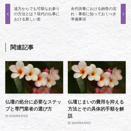
遠方からでも可能なお参り
永代供養における納骨の流
の方法とは？現代の仏事に
れ：事前に知っておくべき
おける新しい形
準備事項
関連記事
仏壇の処分に必要なステッ
仏壇じまいの費用を抑える
プと専門業者の選び方
方法とその具体的手順を解
説
2026年8月9日
2026年8月9日