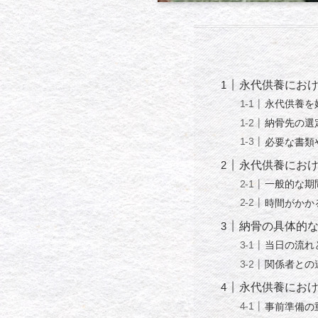
永代供養にお
永代供養を
納骨先の選
必要な書類
永代供養にお
一般的な期
時間がかか
納骨の具体的
当日の流れ
関係者との
永代供養にお
事前準備の