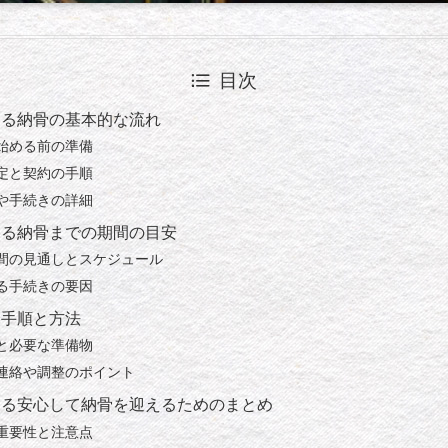
目次
ける納骨の基本的な流れ
始める前の準備
定と契約の手順
や手続きの詳細
ける納骨までの期間の目安
間の見通しとスケジュール
る手続きの要因
な手順と方法
と必要な準備物
連絡や調整のポイント
ける安心して納骨を迎えるためのまとめ
重要性と注意点