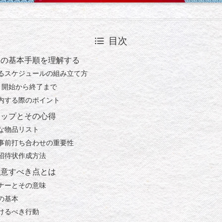
目次
事の基本手順を理解する
るスケジュールの組み立て方
: 開始から終了まで
内する際のポイント
テップとその心得
な物品リスト
事前打ち合わせの重要性
招待状作成方法
注意すべき点とは
ナーとその意味
の基本
けるべき行動