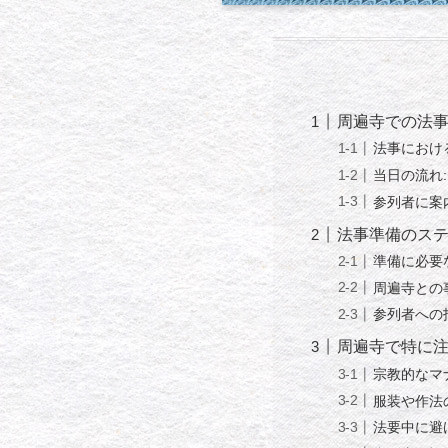
周遍寺での法
法事におけ
当日の流れ
参列者に案
法事準備のス
準備に必要
周遍寺との
参列者への
周遍寺で特に
宗教的なマ
服装や作法
法要中に避