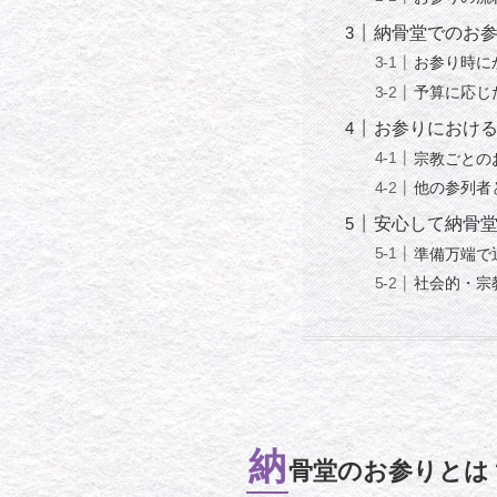
納骨堂でのお
お参り時に
予算に応じ
お参りにおけ
宗教ごとの
他の参列者
安心して納骨
準備万端で
社会的・宗
納
骨堂のお参りとは