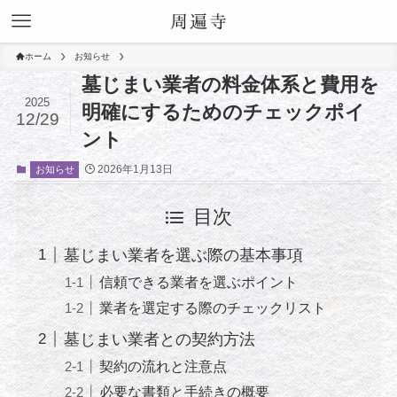
ホーム
お知らせ
墓じまい業者の料金体系と費用を
2025
明確にするためのチェックポイ
12/29
ント
2026年1月13日
お知らせ
目次
墓じまい業者を選ぶ際の基本事項
信頼できる業者を選ぶポイント
業者を選定する際のチェックリスト
墓じまい業者との契約方法
契約の流れと注意点
必要な書類と手続きの概要