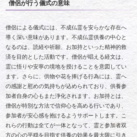
僧侶が行う儀式の意味
僧侶による儀式には、不成仏霊を安らかな存在へ
導く深い意味があります。不成仏霊供養の中心と
なるのは、読経や祈願、お加持といった精神的救
済を目的とした活動です。僧侶が唱える経文は、
霊に悟りや安寧の境地を授けることを意図してい
ます。さらに、供物や花を捧げる行為には、霊へ
の感謝と慰めの気持ちが込められており、供養参
加者自身の心もまた浄化されます。お加持とは、
僧侶が特別な方法で信仰心を高める行いであり、
参加者が安心感を抱けるようサポートします。こ
れらの行動は全てが一体となって、霊と参加者双
方の心の平穏を目指す供養の効果を最大限に引き