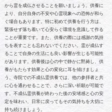
から霊を成仏させることを願いましょう。供養に
より、自分自身の不安や心霊現象への恐怖が和ら
ぐ場合もあります。特に初めて供養を行う方は、
緊張せず落ち着いて心安らぐ環境を意識して作る
ことが重要です。また、供養の際には感謝の気持
ちを表すことも忘れないでください。霊が成仏す
ることで自身の生活にも良い影響が生じる可能性
があります。供養後は心の中で静かに黙祷し、供
養がもたらす効果と心の変化に耳を傾けましょ
う。寺院での不成仏霊供養では、他の参拝者と共
に心を通わせることで、さらに深い祈願が可能で
す。不成仏霊供養が終わった後の安堵感と心の安
定を味わい、日常に戻ってもその気持ちを大切に
持ち続けましょう。