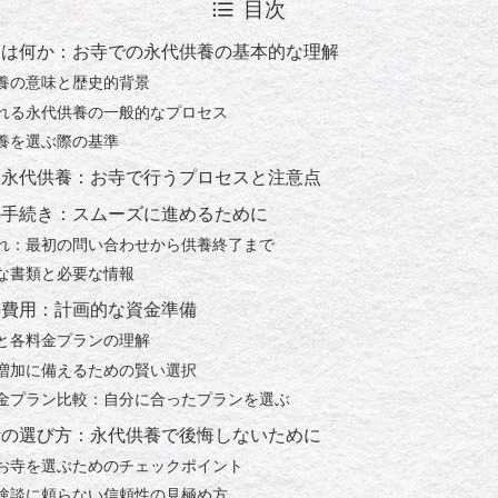
目次
とは何か：お寺での永代供養の基本的な理解
養の意味と歴史的背景
れる永代供養の一般的なプロセス
養を選ぶ際の基準
別永代供養：お寺で行うプロセスと注意点
の手続き：スムーズに進めるために
れ：最初の問い合わせから供養終了まで
な書類と必要な情報
の費用：計画的な資金準備
と各料金プランの理解
増加に備えるための賢い選択
金プラン比較：自分に合ったプランを選ぶ
寺の選び方：永代供養で後悔しないために
お寺を選ぶためのチェックポイント
験談に頼らない信頼性の見極め方