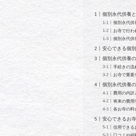
個別永代供養
個別永代供
お寺で行わ
個別永代供
安心できる個
個別永代供養
手続きの流
お寺で重要
個別永代供養
費用の内訳
将来の費用
各お寺の料
安心できるお
信用できる
口コミや経