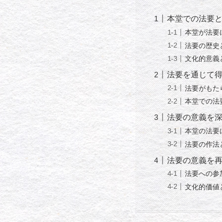
本堂での法要
本堂が法要
法要の歴史
文化的意義
法要を通じて
法要がもた
本堂での法
法要の意義を
本堂の法要
法要の作法
法要の意義を
法要への参
文化的価値