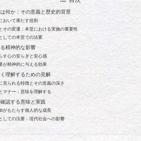
とは何か：その意義と歴史的背景
において果たす役割
とその変遷：本堂における実施の重要性
としての本堂での法要
得る精神的な影響
らす心の安らぎと安心感
要が精神的に与える効果
深く理解するための見解
に見られる特徴とその意義の深さ
とマナー：意味を理解する
再確認する意味と実践
加がもたらす個人的な成長
としての法要：現代社会への影響