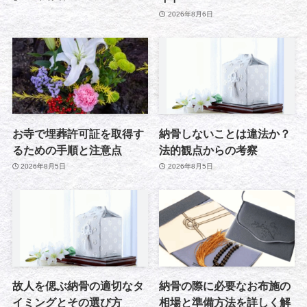
2026年8月6日
お寺で埋葬許可証を取得す
納骨しないことは違法か？
るための手順と注意点
法的観点からの考察
2026年8月5日
2026年8月5日
故人を偲ぶ納骨の適切なタ
納骨の際に必要なお布施の
イミングとその選び方
相場と準備方法を詳しく解