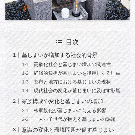
目次
墓じまいが増加する社会的背景
高齢化社会と墓じまい増加の関連性
経済的負担が墓じまいを後押しする理由
都市と地方における墓じまいの現状
現代社会の変化が墓じまいに及ぼす影響
家族構成の変化と墓じまいの増加
核家族化が墓じまいに与える影響
一人っ子世代が抱える墓じまいの課題
意識の変化と環境問題が促す墓じまい