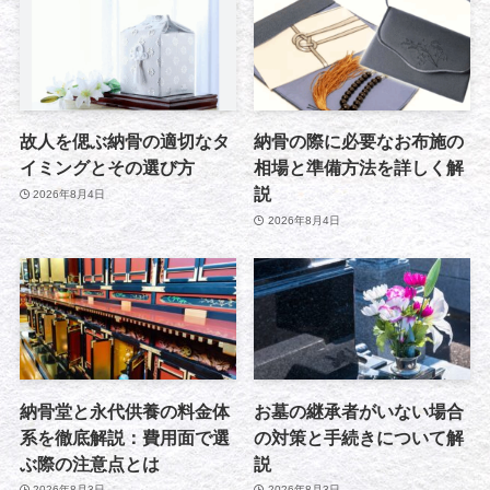
故人を偲ぶ納骨の適切なタ
納骨の際に必要なお布施の
イミングとその選び方
相場と準備方法を詳しく解
説
2026年8月4日
2026年8月4日
納骨堂と永代供養の料金体
お墓の継承者がいない場合
系を徹底解説：費用面で選
の対策と手続きについて解
ぶ際の注意点とは
説
2026年8月3日
2026年8月3日