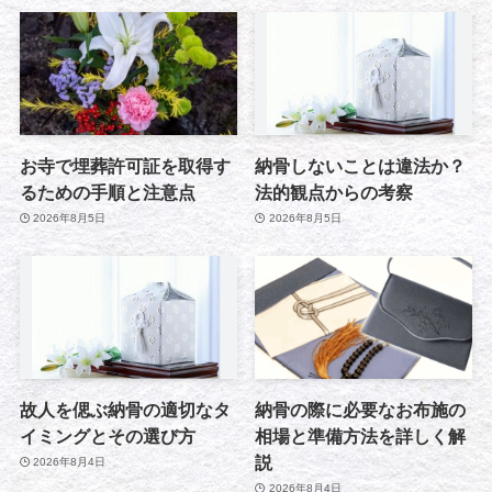
お寺で埋葬許可証を取得す
納骨しないことは違法か？
るための手順と注意点
法的観点からの考察
2026年8月5日
2026年8月5日
故人を偲ぶ納骨の適切なタ
納骨の際に必要なお布施の
イミングとその選び方
相場と準備方法を詳しく解
説
2026年8月4日
2026年8月4日