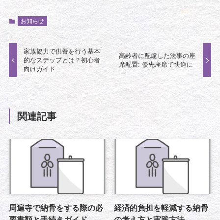
お知らせ
家族協力で供養を行う基本
高齢者に配慮した法事の座
的なステップとは？初心者
席配置: 優先座席で快適に
向けガイド
関連記事
周遍寺で納骨をする際の必
経済的負担を軽減する納骨
要書類と手続きガイド
の考え方と実践方法