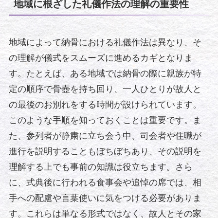
地域に根ざした礼儀作法の理解の重要性
地域によって納骨における礼儀作法は異なり、そ
の理解が儀式をスムーズに進めるカギとなりま
す。たとえば、ある地域では納骨の際に親族が特
定の順序で骨壺を持ち回り、一人ひとりが故人と
の最後のお別れをする時間が設けられています。
このような手順を知っておくことは重要です。ま
た、参列者が静粛に立ち会う中、司会者や住職が
進行を説明することもぼちぼちあり、その説明を
理解する上でも事前の知識は役立ちます。さら
に、式典後に行われる食事会や追悼の席では、相
手への配慮や言葉使いに気をつける必要がありま
す。これらは単なる形式ではなく、故人とその家