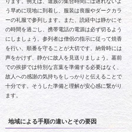
ります。例えば、遺族の集合時間には遅れないよ
う早めに現地に到着し、服装は喪服やダークカラ
ーの礼服で参列します。また、読経中は静かにそ
の時間を過ごし、携帯電話の電源は必ず切るよう
にしましょう。参列者は僧侶の指示に従って焼香
を行い、順番を守ることが大切です。納骨時には
声をかけず、静かに故人を見送りましょう。墓前
での挨拶では特別な言葉を準備する必要はなく、
故人への感謝の気持ちをしっかりと伝えることで
十分です。そうした準備と理解が安心感に繋がり
ます。
地域による手順の違いとその要因