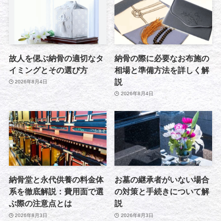
故人を偲ぶ納骨の適切なタ
納骨の際に必要なお布施の
イミングとその選び方
相場と準備方法を詳しく解
説
2026年8月4日
2026年8月4日
納骨堂と永代供養の料金体
お墓の継承者がいない場合
系を徹底解説：費用面で選
の対策と手続きについて解
ぶ際の注意点とは
説
2026年8月3日
2026年8月3日