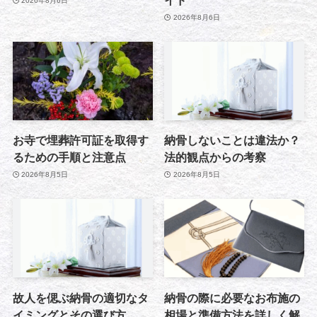
イド
2026年8月6日
2026年8月6日
お寺で埋葬許可証を取得す
納骨しないことは違法か？
るための手順と注意点
法的観点からの考察
2026年8月5日
2026年8月5日
故人を偲ぶ納骨の適切なタ
納骨の際に必要なお布施の
イミングとその選び方
相場と準備方法を詳しく解