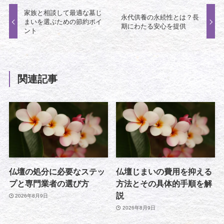
家族と相談して最適な墓じ
永代供養の永続性とは？長
まいを選ぶための節約ポイ
期にわたる安心を提供
ント
関連記事
仏壇の処分に必要なステッ
仏壇じまいの費用を抑える
プと専門業者の選び方
方法とその具体的手順を解
説
2026年8月9日
2026年8月9日