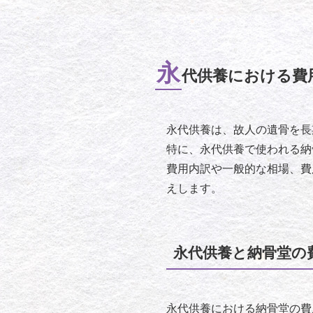
永
代供養における費
永代供養は、故人の遺骨を長
特に、永代供養で使われる納
費用内訳や一般的な相場、費
えします。
永代供養と納骨堂の
永代供養における納骨堂の費