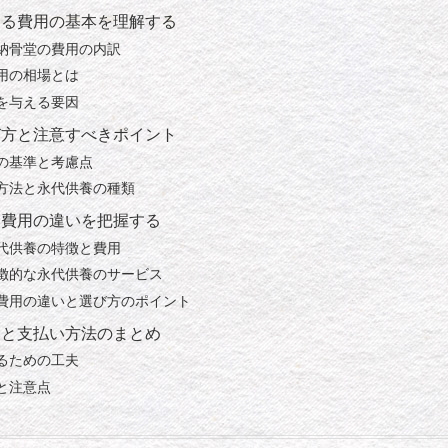
ける費用の基本を理解する
納骨堂の費用の内訳
用の相場とは
を与える要因
び方と注意すべきポイント
の基準と考慮点
方法と永代供養の種類
と費用の違いを把握する
代供養の特徴と費用
徴的な永代供養のサービス
費用の違いと選び方のポイント
用と支払い方法のまとめ
るための工夫
と注意点