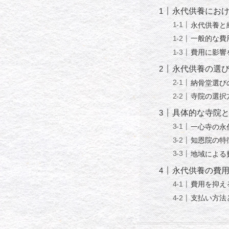
永代供養にお
永代供養と
一般的な費
費用に影響
永代供養の選
納骨堂選び
寺院の選択
具体的な寺院
一心寺の永
知恩院の特
地域による
永代供養の費
費用を抑え
支払い方法