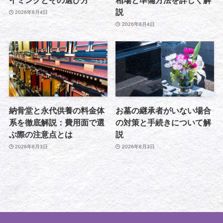
イミングとその選び方
相場と準備方法を詳しく解
説
2026年8月4日
2026年8月4日
納骨堂と永代供養の料金体
お墓の継承者がいない場合
系を徹底解説：費用面で選
の対策と手続きについて解
ぶ際の注意点とは
説
2026年8月3日
2026年8月3日