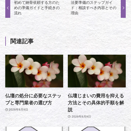
初めて納骨依頼する方のた
法要準備のステップガイ
めの準備ガイドと手続きの
ド：相談すべき内容とその
流れ
理由
関連記事
仏壇の処分に必要なステッ
仏壇じまいの費用を抑える
プと専門業者の選び方
方法とその具体的手順を解
説
2026年8月9日
2026年8月9日