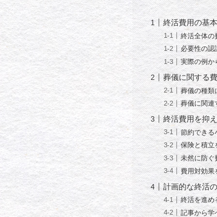
終活費用の基
終活全体の
必要性の認
実際の例か
葬儀に関する
葬儀の種類
葬儀に関連
終活費用を抑
節約できる
保険と積立
未然に防ぐ
費用対効果
計画的な終活
終活を進め
記事から学