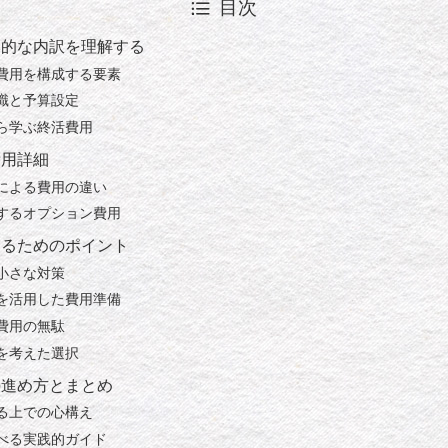
目次
本的な内訳を理解する
費用を構成する要素
識と予算設定
ら学ぶ終活費用
費用詳細
による費用の違い
するオプション費用
えるためのポイント
小さな対策
を活用した費用準備
費用の無駄
を考えた選択
の進め方とまとめ
る上での心構え
べる実践的ガイド