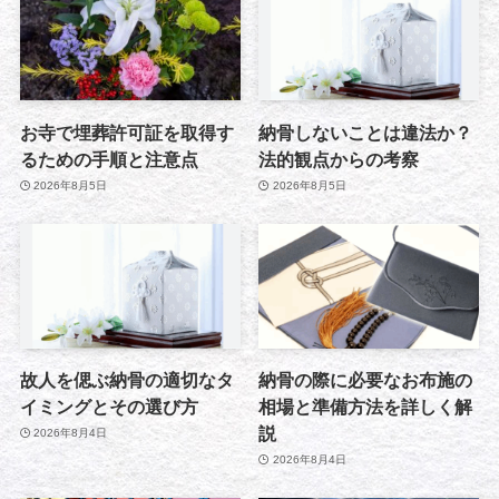
お寺で埋葬許可証を取得す
納骨しないことは違法か？
るための手順と注意点
法的観点からの考察
2026年8月5日
2026年8月5日
故人を偲ぶ納骨の適切なタ
納骨の際に必要なお布施の
イミングとその選び方
相場と準備方法を詳しく解
説
2026年8月4日
2026年8月4日