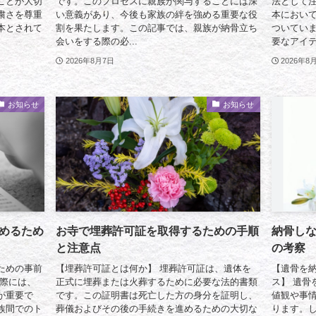
ことが大切
です。このプロセスに親族が関与することには深
法として
粛さを尊重
い意義があり、今後も家族の絆を強める重要な役
本におい
本とされて
割を果たします。この記事では、親族が納骨立ち
ついてい
会いをする際の必...
要なアイテ
2026年8月7日
2026年8
お知らせ
お知らせ
めるため
お寺で埋葬許可証を取得するための手順
納骨し
と注意点
の考察
ための事前
【埋葬許可証とは何か】 埋葬許可証は、遺体を
【遺骨を
る際には、
正式に埋葬または火葬するために必要な法的書類
ス】 遺骨
が重要で
です。この証明書は死亡した方の身分を証明し、
値観や事
族間でのト
葬儀およびその後の手続きを進めるための大切な
ります。