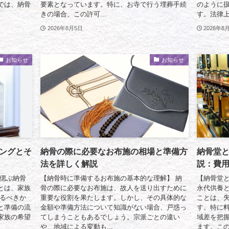
では、納骨
要素となっています。特に、お寺で行う埋葬手続
のように
きの場合、この許可...
す。法律上
2026年8月5日
2026年8
お知らせ
お知らせ
ングとそ
納骨の際に必要なお布施の相場と準備方
納骨堂
法を詳しく解説
説：費
を偲ぶ納骨
【納骨時に準備するお布施の基本的な理解】 納
【納骨堂と
とは、家族
骨の際に必要なお布施は、故人を送り出すために
永代供養
するべきか
重要な役割を果たします。しかし、その具体的な
ことは、
と準備の流
金額や準備方法について知識がない場合、戸惑っ
す。特に
家族の希望
てしまうこともあるでしょう。宗派ごとの違い
域差を把
や、地域による変動も...
ます。この