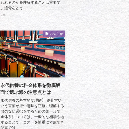
扱われるのかを理解することは重要で
、遺骨をどう...
月5日
お知らせ
と永代供養の料金体系を徹底解
用面で選ぶ際の注意点とは
永代供養の基本的な理解】 納骨堂や
という言葉が持つ意味を正確に理解する
失敗のない選択をするための第一歩で
料金体系については、一般的な相場や地
握することで、コストを慎重に考慮でき
記事では、...