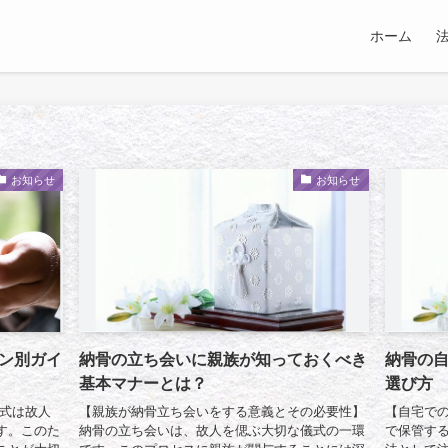
ホーム
お知らせ
お知らせ
ン別ガイ
納骨の立ち会いに親族が知っておくべき
納骨の
基本マナーとは？
選び方
骨式は故人
【親族が納骨立ち会いをする意義とその必要性】
【自宅での
す。このた
納骨の立ち会いは、故人を偲ぶ大切な儀式の一環
で保管す