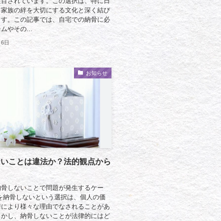
注目されています。この選択は、特に日
て家族の絆を大切にする文化と深く結び
ます。この記事では、自宅での納骨に必
ムやその...
月6日
お知らせ
ないことは違法か？法的観点から
納骨しないことで問題が発生するケー
を納骨しないという選択は、個人の価
情により様々な理由でなされることがあ
しかし、納骨しないことが法律的にはど